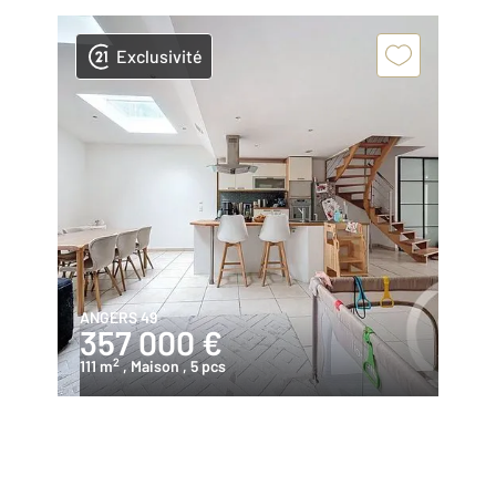
Exclusivité
ANGERS 49
357 000 €
2
111 m
, Maison
, 5 pcs