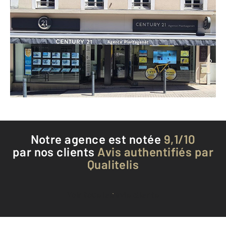
CENTURY 21 Agence Plantagenêt
55 rue Plantagenêt
ANGERS - 49100
Envoyer un message
Téléphoner à l'agence
Notre agence est notée
9,1/10
par nos clients
Avis authentifiés par
Qualitelis
Voir tous les avis clients