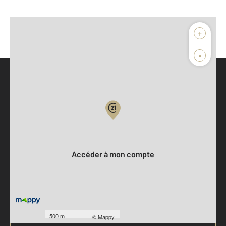
+
-
Parlons de vous, parlons biens
Votre compte :
Accéder à mon compte
500 m
©
Mappy